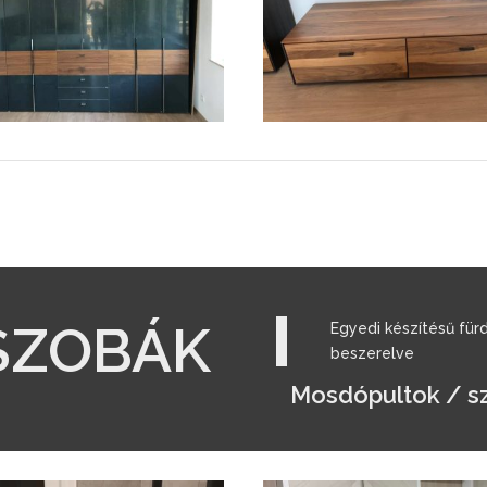
SZOBÁK
Egyedi készítésű fü
beszerelve
Mosdópultok / s