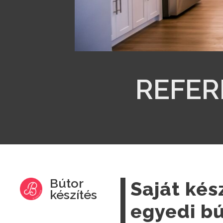
REFER
Bútor
Saját kés
készítés
egyedi bú