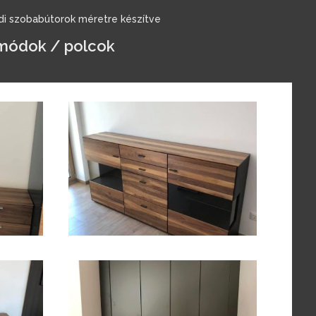
di szobabútorok méretre készítve
módok / polcok