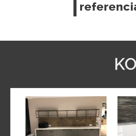
referenci
K