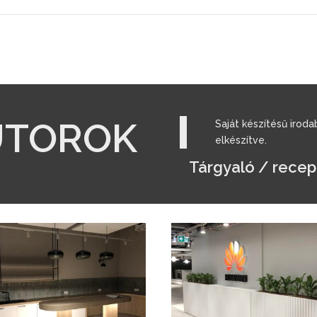
ÚTOROK
Saját készítésű irod
elkészítve.
Tárgyaló / recep