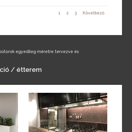
1
2
3
Következő
abútorok egyedileg méretre tervezve és
ció / étterem