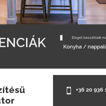
ENCIÁK
Eleget beszéltünk ma
Konyha / nappali
zítésű
+36 20 936 

tor