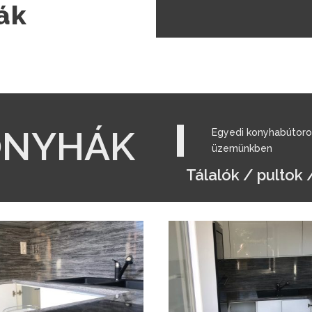
ák
ONYHÁK
Egyedi konyhabútorok
üzemünkben
Tálalók / pultok