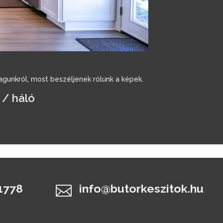
gunkról, most beszéljenek rólunk a képek.
 / háló
1778
info@butorkeszitok.hu
