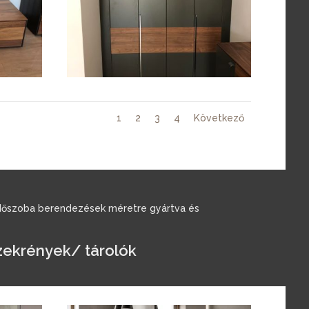
1
2
3
4
Következő
rdőszoba berendezések méretre gyártva és
zekrények/ tárolók