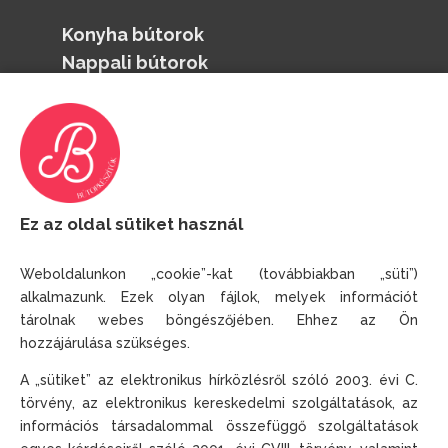
Konyha bútorok
Nappali bútorok
Hálószoba bútorok
Fürdőszoba bútorok
Irodabútorok
Kapcsolat
Ez az oldal sütiket használ
+36 20 936 1778
Weboldalunkon „cookie”-kat (továbbiakban „süti”)
alkalmazunk. Ezek olyan fájlok, melyek információt
info@butorkeszitok.hu
tárolnak webes böngészőjében. Ehhez az Ön
Impresszum
hozzájárulása szükséges.
A „sütiket” az elektronikus hírközlésről szóló 2003. évi C.
törvény, az elektronikus kereskedelmi szolgáltatások, az
információs társadalommal összefüggő szolgáltatások